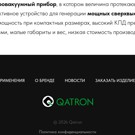
ровакуумный прибор
, в котором величина протекаю
ктивное устройство для генерации
мощных сверхвыс
ощность при компактных размерах, высокий КПД пр
и, малые габариты и вес, низкая стоимость производ
РИМЕНЕНИЯ
О БРЕНДЕ
НОВОСТИ
ЗАКАЗАТЬ ИЗДЕЛИЕ
© 2026 Qatron
Политика конфиденциальности