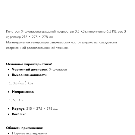
Заказать
Клистрон X-диапазона выходной мощностью 0,8 КВт, напряжение 6,5 КВ, вес 3
кг, размер 215 × 275 × 278 мм.
Магнетроны как генераторы сверхвысоких частот широко используются в
современной радиолокационной технике.
Основные характеристики:
Частотный диапазон:
X-диапазон
Выходная мощность:
0,8 (имп) КВт
Напряжение:
6,5 КВ
Корпус:
215 × 275 × 278 мм
Вес: 3 кг
Области применения:
Научные исследования