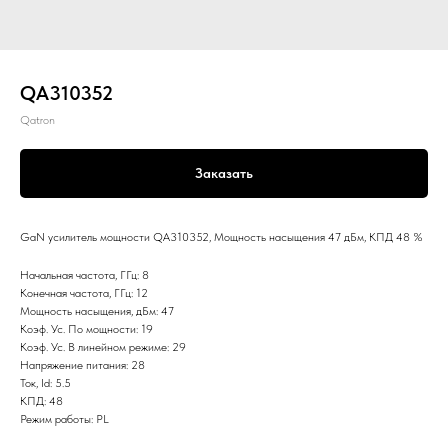
QA310352
Qatron
Заказать
GaN усилитель мощности QA310352, Мощность насыщения 47 дБм, КПД 48 %
Начальная частота, ГГц: 8
Конечная частота, ГГц: 12
Мощность насыщения, дБм: 47
Коэф. Ус. По мощности: 19
Коэф. Ус. В линейном режиме: 29
Напряжение питания: 28
Ток, Id: 5.5
КПД: 48
Режим работы: PL