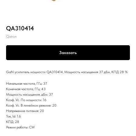
QA310414
Qatron
Заказать
GaN усилитель мощности QA310414, Мощность насыщения 37 дБм, КПД 28 %
Начальная частота, ГГц: 37
Конечная частота, ГГц: 43
Мощность насыщения, дБм: 37
Коэф. Ус. По мощности: 16
Коэф. Ус. В линейном режиме: 20
Напряжение питания: 20
Ток, Id: 1.6
КПД: 28
Режим работы: CW