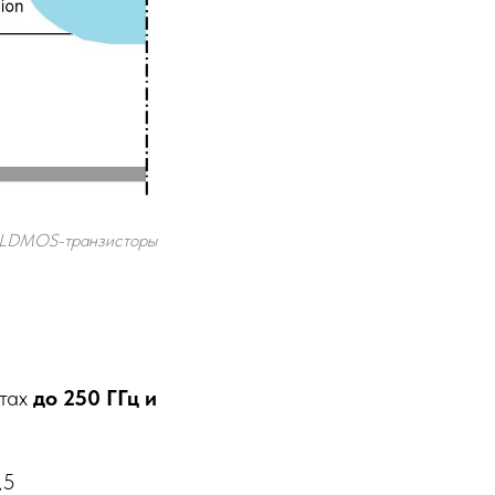
. LDMOS-транзисторы
отах
до 250 ГГц и
,5