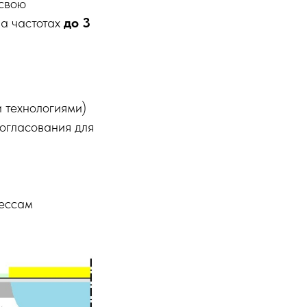
 свою
на частотах
до 3
 технологиями)
согласования для
цессам