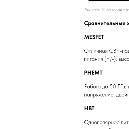
Рисунок 2: Базовая ст
Сравнительные х
MESFET
Отличная СВЧ-подл
питания (+/-); вы
PHEMT
Работа до 50 ГГц;
напряжение; двойн
HBT
Однополярное пита