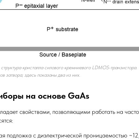
я структура кристалла силового кремниевого LDMOS-транзистора
в затвора; здесь показаны два из них.
иборы на основе GaAs
бладает свойствами, позволяющими работать на част
сятся:
я подложка с диэлектрической проницаемостью ~12