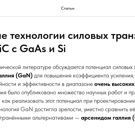
Статьи
е технологии силовых тран
C с GaAs и Si
хнической литературе обсуждается потенциал силовых
аллия (GaN)
для повышения коэффициента усиления,
ейности и эффективности в диапазоне
очень высоких
ремя было опубликовано множество научных работ и п
как реализовать этот потенциал при проектировании
хнология GaN достигла зрелости, уместно сравнить е
странёнными альтернативами —
арсенидом галлия 