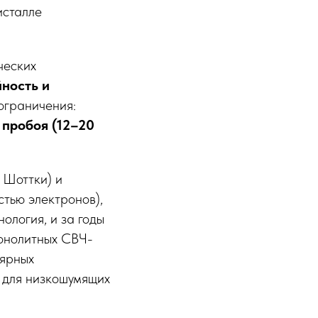
исталле
ческих
ность и
 ограничения:
пробоя (12–20
 Шоттки) и
тью электронов),
ология, и за годы
монолитных СВЧ-
лярных
 для низкошумящих