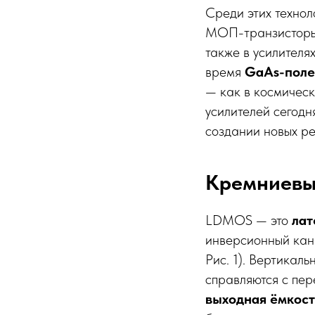
Среди этих техно
МОП-транзисторы)
также в усилителя
время
GaAs-поле
— как в космичес
усилителей сегодн
создании новых р
Кремниевы
LDMOS — это
лат
инверсионный кан
Рис. 1). Вертикал
справляются с пер
выходная ёмкост