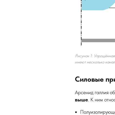
Рисунок 1: Упрощённа
имеют несколько канало
Силовые пр
Арсенид галлия о
выше
. К ним отно
Полуизолирующа