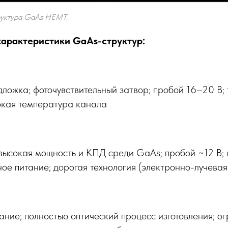
руктура GaAs HEMT.
арактеристики GaAs-структур:
ожка; фоточувствительный затвор; пробой 16–20 В; 
сокая температура канала
 высокая мощность и КПД среди GaAs; пробой ~12 В;
ое питание; дорогая технология (электронно-лучевая
ние; полностью оптический процесс изготовления; о