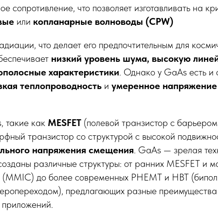
е сопротивление, что позволяет изготавливать на кр
вые
или
копланарные волноводы (CPW)
адиации, что делает его предпочтительным для косми
беспечивает
низкий уровень шума, высокую линей
ополосные характеристики
. Однако у GaAs есть и
зкая теплопроводность
и
умеренное напряжение 
, такие как
MESFET
(полевой транзистор с барьером
фный транзистор со структурой с высокой подвижнос
ельного напряжения смещения
. GaAs — зрелая техн
 созданы различные структуры: от ранних MESFET и 
м (MMIC) до более современных PHEMT и HBT (бипо
етеропереходом), предлагающих разные преимущества
 приложений.