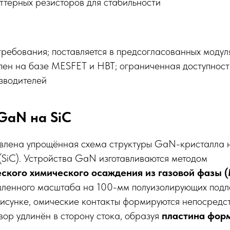
иттерных резисторов для стабильности
ребования; поставляется в предсогласованных модул
пен на базе MESFET и HBT; ограниченная доступность
зводителей
GaN на SiC
авлена упрощённая схема структуры GaN-кристалла 
(SiC). Устройства GaN изготавливаются методом
ского химического осаждения из газовой фазы
ленного масштаба на 100-мм полуизолирующих под
рисунке, омические контакты формируются непосредс
вор удлинён в сторону стока, образуя
пластина фор