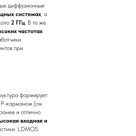
ные диффузионные
щных системах
, а
коло
2 ГГц
. В то же
ысоких частотах
аботчики
ентов при
труктура формирует
 P-карманом (см.
ранее и отлично
ысокая входная и
ристики. LDMOS