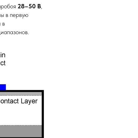
пробоя
28–50 В
,
ы в первую
 в
иапазонов.