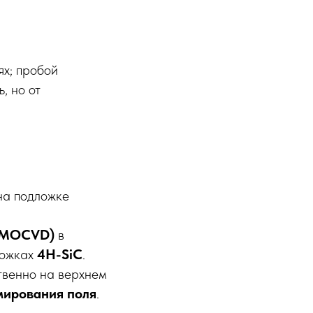
ях; пробой
, но от
на подложке
 (MOCVD)
в
ложках
4H-SiC
.
твенно на верхнем
мирования поля
.