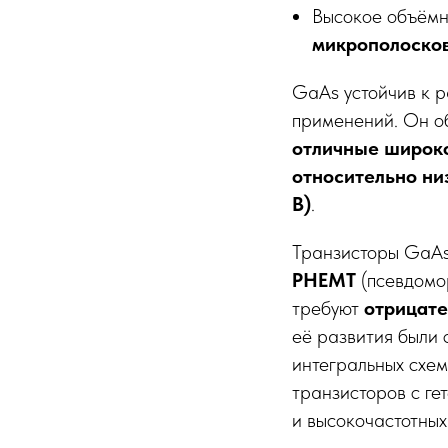
Высокое объёмно
микрополоско
GaAs устойчив к р
применений. Он о
отличные широк
относительно ни
В)
.
Транзисторы GaAs
PHEMT
(псевдомор
требуют
отрицат
её развития были
интегральных схе
транзисторов с г
и высокочастотных