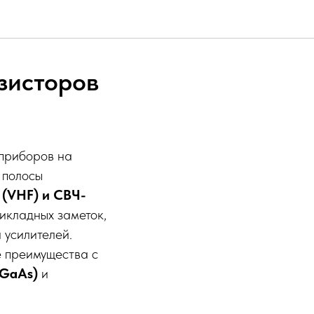
зисторов
 приборов на
 полосы
 (VHF) и СВЧ-
рикладных заметок,
 усилителей.
ё преимущества с
(GaAs)
и