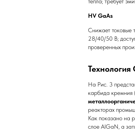
тепла; требует эм
HV GaAs
Снижает токовые т
28/40/50 В; досту
проверенных прои
Технология 
На Рис. 3 предст
карбида кремния 
металлоорганиче
реакторах промыш
Как показано на 
слое AlGaN, а зат