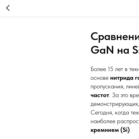
Сравнени
GaN на Si
Более 15 лет в те
основе
нитрида г
пропускания, лин
частот
. За это в
демонстрирующих, 
Сегодня, когда те
наиболее распро
кремнием (Si)
.